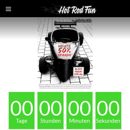
00
00
00
00
Tage
Stunden
Minuten
Sekunden