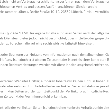
 sich nicht an Verbraucherschlichtungsverfahren nach dem Verbrauchers
schlossenen Vertrag und dessen Ausführung können Sie sich an die
rkskammer Lübeck, Breite Straße 10-12, 23552 Lübeck, E-Mail: vermitt
emäß § 7 Abs.1 TMG für eigene Inhalte auf diesen Seiten nach den allgem
als Diensteanbieter jedoch nicht verpflichtet, übermittelte oder gespeic
 zu forschen, die auf eine rechtswidrige Tätigkeit hinweisen.
g oder Sperrung der Nutzung von Informationen nach den allgemeinen Ge
 Haftung ist jedoch erst ab dem Zeitpunkt der Kenntnis einer konkreten 
den Rechtsverletzungen werden wir diese Inhalte umgehend entfernen.
externen Websites Dritter, auf deren Inhalte wir keinen Einfluss haben. 
hr übernehmen. Für die Inhalte der verlinkten Seiten ist stets der jewei
 verlinkten Seiten wurden zum Zeitpunkt der Verlinkung auf mögliche Rec
m Zeitpunkt der Verlinkung nicht erkennbar.
ntrolle der verlinkten Seiten ist jedoch ohne konkrete Anhaltspunkte ein