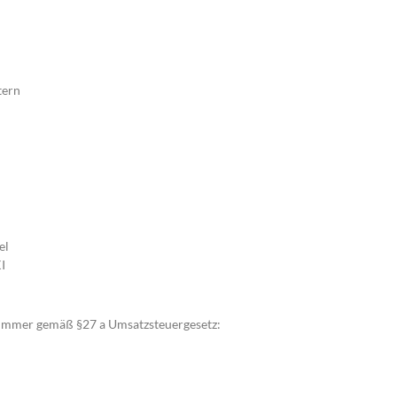
tern
el
I
nummer gemäß §27 a Umsatzsteuergesetz: