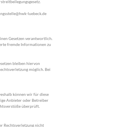
treitbeilegungsgesetz.
lungsstelle@hwk-luebeck.de
einen Gesetzen verantwortlich.
herte fremde Informationen zu
setzen bleiben hiervon
Rechtsverletzung möglich. Bei
Deshalb können wir für diese
lige Anbieter oder Betreiber
htsverstöße überprüft.
er Rechtsverletzung nicht