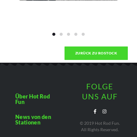
ZURÜCK ZU ROSTOCK
FOLGE
UNS AUF
Über Hot Rod
Fun
News von den
Stationen
© 2019 Hot Rod Fun.
All Rights Reserved.